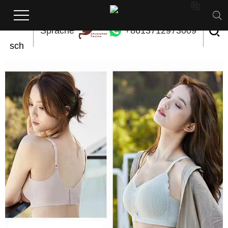

Deut
Sprache
+8613712973009
sch